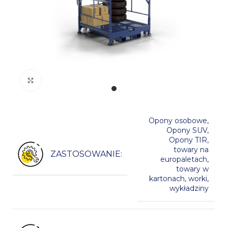
Kliknij, aby powiększyć
Opony osobowe
,
Opony SUV
,
Opony TIR
,
towary na
ZASTOSOWANIE:
europaletach
,
towary w
kartonach
,
worki
,
wykładziny