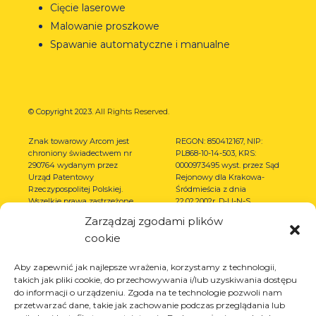
Cięcie laserowe
Malowanie proszkowe
Spawanie automatyczne i manualne
© Copyright 2023.
All Rights Reserved.
Znak towarowy Arcom jest
REGON: 850412167, NIP:
chroniony świadectwem nr
PL868-10-14-503, KRS:
290764 wydanym przez
0000973495 wyst. przez Sąd
Urząd Patentowy
Rejonowy dla Krakowa-
Rzeczypospolitej Polskiej.
Śródmieścia z dnia
Wszelkie prawa zastrzeżone.
22.02.2002r. D-U-N-S
(367486706)
Zarządzaj zgodami plików
cookie
Aby zapewnić jak najlepsze wrażenia, korzystamy z technologii,
takich jak pliki cookie, do przechowywania i/lub uzyskiwania dostępu
do informacji o urządzeniu. Zgoda na te technologie pozwoli nam
przetwarzać dane, takie jak zachowanie podczas przeglądania lub