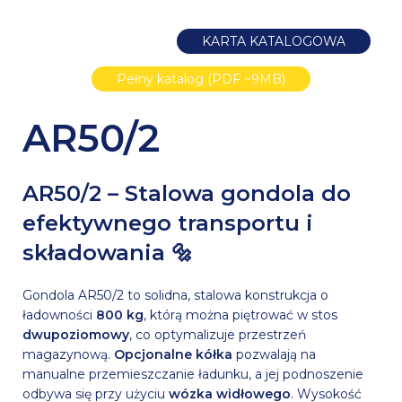
KARTA KATALOGOWA
Pełny katalog (PDF ~9MB)
AR50/2
AR50/2 – Stalowa gondola do
efektywnego transportu i
składowania 🔩
Gondola AR50/2 to solidna, stalowa konstrukcja o
ładowności
800 kg
, którą można piętrować w stos
dwupoziomowy
, co optymalizuje przestrzeń
magazynową.
Opcjonalne kółka
pozwalają na
manualne przemieszczanie ładunku, a jej podnoszenie
odbywa się przy użyciu
wózka widłowego
. Wysokość