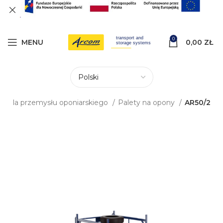
0
MENU
0,00
ZŁ
ia dla przemysłu oponiarskiego
Palety na opony
AR50/2