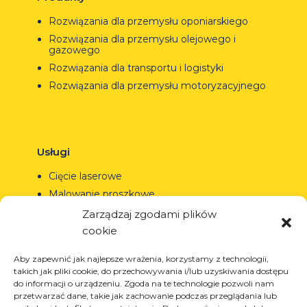
Rozwiązania dla przemysłu oponiarskiego
Rozwiązania dla przemysłu olejowego i
gazowego
Rozwiązania dla transportu i logistyki
Rozwiązania dla przemysłu motoryzacyjnego
Usługi
Cięcie laserowe
Malowanie proszkowe
Spawanie automatyczne i manualne
Zarządzaj zgodami plików
cookie
Aby zapewnić jak najlepsze wrażenia, korzystamy z technologii,
takich jak pliki cookie, do przechowywania i/lub uzyskiwania dostępu
© Copyright 2023.
All Rights Reserved.
do informacji o urządzeniu. Zgoda na te technologie pozwoli nam
przetwarzać dane, takie jak zachowanie podczas przeglądania lub
Znak towarowy Arcom jest
REGON: 850412167, NIP: