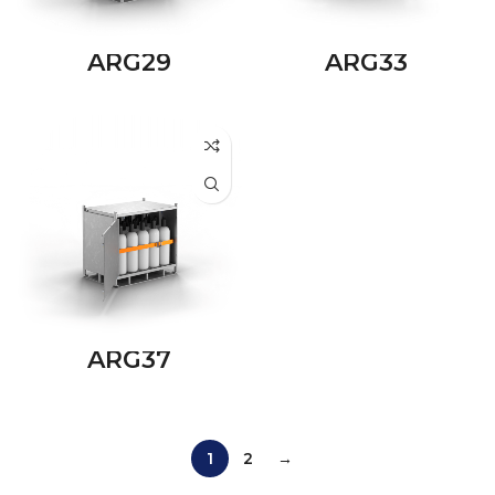
ARG29
ARG33
ARG37
1
2
→