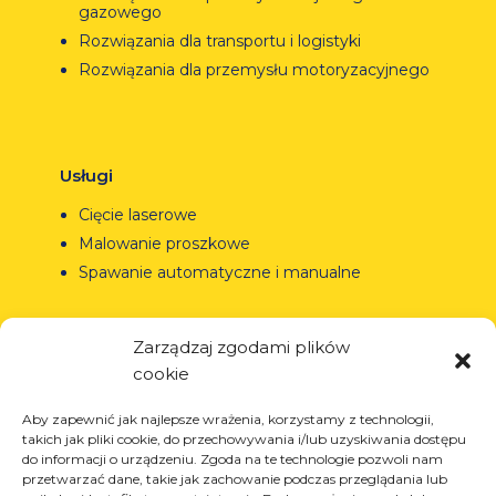
gazowego
Rozwiązania dla transportu i logistyki
Rozwiązania dla przemysłu motoryzacyjnego
Usługi
Cięcie laserowe
Malowanie proszkowe
Spawanie automatyczne i manualne
Zarządzaj zgodami plików
cookie
© Copyright 2023.
All Rights Reserved.
Aby zapewnić jak najlepsze wrażenia, korzystamy z technologii,
Znak towarowy Arcom jest
REGON: 850412167, NIP:
takich jak pliki cookie, do przechowywania i/lub uzyskiwania dostępu
chroniony świadectwem nr
PL868-10-14-503, KRS:
do informacji o urządzeniu. Zgoda na te technologie pozwoli nam
290764 wydanym przez
0000973495 wyst. przez Sąd
przetwarzać dane, takie jak zachowanie podczas przeglądania lub
Urząd Patentowy
Rejonowy dla Krakowa-