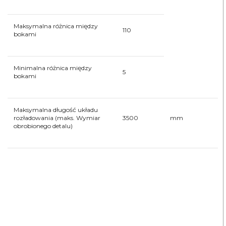
Maksymalna różnica między
110
bokami
Minimalna różnica między
5
bokami
Maksymalna długość układu
rozładowania (maks. Wymiar
3500
mm
obrobionego detalu)