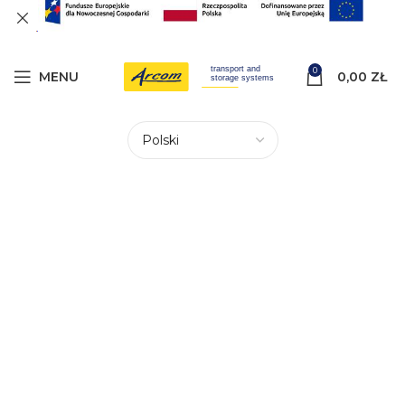
0
MENU
0,00
ZŁ