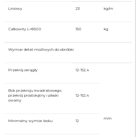
Liniowy
23
kg/m
Całkowity L=8500
150
kg
Wymiar detali możliwych do obróbki
Przekrój okrągły
12-152,4
Bok przekroju kwadratowego,
przekrój prostokątny i płaski
12-152,4
owalny
mm
Minimalny wymiar boku
12