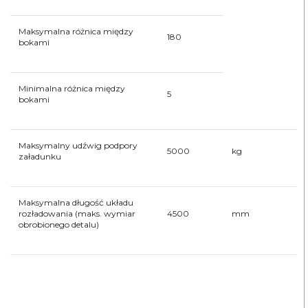
Maksymalna różnica między
180
bokami
Minimalna różnica między
5
bokami
Maksymalny udźwig podpory
5000
kg
załadunku
Maksymalna długość układu
rozładowania (maks. wymiar
4500
mm
obrobionego detalu)