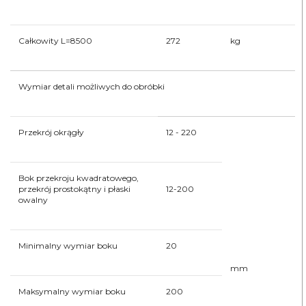
Całkowity L=8500
272
kg
Wymiar detali możliwych do obróbki
Przekrój okrągły
12 - 220
Bok przekroju kwadratowego,
przekrój prostokątny i płaski
12-200
owalny
Minimalny wymiar boku
20
mm
Maksymalny wymiar boku
200