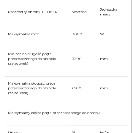
Jednostka
Parametry obróbki LT FIBER
Wartość
miary
Maksymalna moc
3000
W
Minimalna długość pręta
przeznaczonego do obróbki
3200
mm
(załadunek)
Maksymalna długość pręta
przeznaczonego do obróbki
6500
mm
(załadunek)
Maksymalny ciężar pręta przeznaczonego do obróbki
Liniowy
15
kg/m