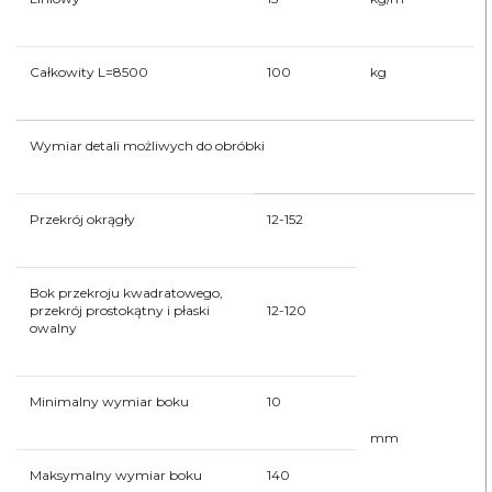
Całkowity L=8500
100
kg
Wymiar detali możliwych do obróbki
Przekrój okrągły
12-152
Bok przekroju kwadratowego,
przekrój prostokątny i płaski
12-120
owalny
Minimalny wymiar boku
10
mm
Maksymalny wymiar boku
140