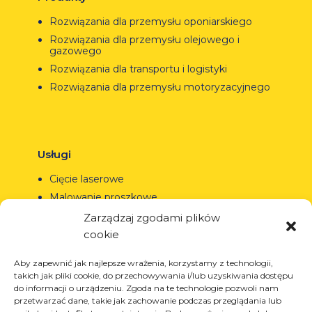
Rozwiązania dla przemysłu oponiarskiego
Rozwiązania dla przemysłu olejowego i
gazowego
Rozwiązania dla transportu i logistyki
Rozwiązania dla przemysłu motoryzacyjnego
Usługi
Cięcie laserowe
Malowanie proszkowe
Spawanie automatyczne i manualne
Zarządzaj zgodami plików
cookie
Aby zapewnić jak najlepsze wrażenia, korzystamy z technologii,
takich jak pliki cookie, do przechowywania i/lub uzyskiwania dostępu
© Copyright 2023.
All Rights Reserved.
do informacji o urządzeniu. Zgoda na te technologie pozwoli nam
przetwarzać dane, takie jak zachowanie podczas przeglądania lub
Znak towarowy Arcom jest
REGON: 850412167, NIP: