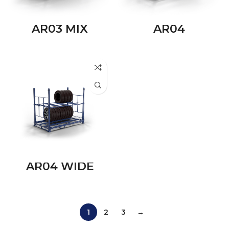
AR03 MIX
AR04
AR04 WIDE
1
2
3
→