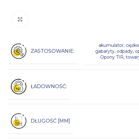
Kliknij, aby powiększyć
akumulator
,
ciężki
ZASTOSOWANIE:
gabaryty
,
odpady
,
o
Opony TIR
,
towar
ŁADOWNOŚĆ:
DŁUGOŚĆ [MM]