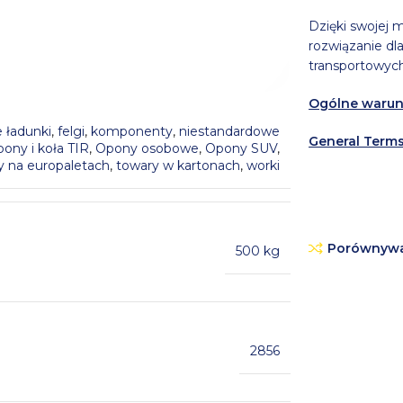
Dzięki swojej 
rozwiązanie dl
transportowych
Ogólne warun
e ładunki
,
felgi
,
komponenty
,
niestandardowe
General Terms
pony i koła TIR
,
Opony osobowe
,
Opony SUV
,
y na europaletach
,
towary w kartonach
,
worki
Porównyw
500 kg
2856