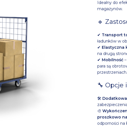
Idealny do efe
magazynów.
🔹 Zastos
✔
Transport 
ładunków w ob
✔
Elastyczna 
na drugą stron
✔
Mobilność
–
para są obrot
przestrzeniach
🔧 Opcje 
🛠
Dodatkowa 
zabezpieczenia
🎨
Wykończeni
proszkowo na
odporności na 