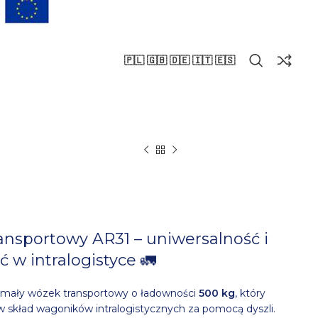
🇵🇱 🇬🇧 🇩🇪 🇮🇹 🇪🇸
ansportowy AR31 – uniwersalność i
 w intralogistyce 🚛
ymały wózek transportowy o ładowności
500 kg
, który
 skład wagoników intralogistycznych za pomocą dyszli.