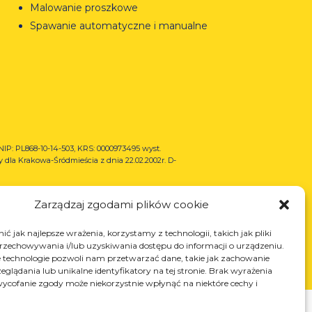
Malowanie proszkowe
Spawanie automatyczne i manualne
NIP: PL868-10-14-503, KRS: 0000973495 wyst.
 dla Krakowa-Śródmieścia z dnia 22.02.2002r. D-
Zarządzaj zgodami plików cookie
ć jak najlepsze wrażenia, korzystamy z technologii, takich jak pliki
przechowywania i/lub uzyskiwania dostępu do informacji o urządzeniu.
 technologie pozwoli nam przetwarzać dane, takie jak zachowanie
eglądania lub unikalne identyfikatory na tej stronie. Brak wyrażenia
ycofanie zgody może niekorzystnie wpłynąć na niektóre cechy i