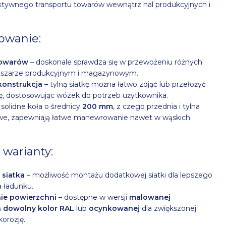
ktywnego transportu towarów wewnątrz hal produkcyjnych i
owanie:
towarów
– doskonale sprawdza się w przewożeniu różnych
szarze produkcyjnym i magazynowym.
konstrukcja
– tylną siatkę można łatwo zdjąć lub przełożyć
ę, dostosowując wózek do potrzeb użytkownika.
 solidne koła o średnicy
200 mm
, z czego przednia i tylna
owe, zapewniają łatwe manewrowanie nawet w wąskich
.
i warianty:
siatka
– możliwość montażu dodatkowej siatki dla lepszego
 ładunku.
e powierzchni
– dostępne w wersji
malowanej
 dowolny kolor RAL
lub
ocynkowanej
dla zwiększonej
korozję.