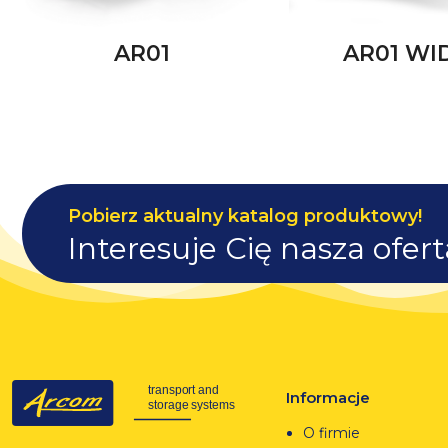
AR01
AR01 WI
Pobierz aktualny katalog produktowy!
Interesuje Cię nasza ofer
Informacje
O firmie