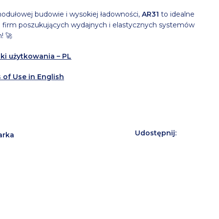
modułowej budowie i wysokiej ładowności,
AR31
to idealne
a firm poszukujących wydajnych i elastycznych systemów
! 🚀
ki użytkowania – PL
 of Use in English
Udostępnij:
arka