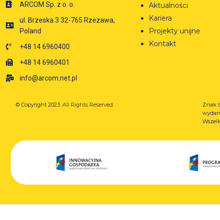
ARCOM Sp. z o. o.
Aktualności
Kariera
ul. Brzeska 3 32-765 Rzezawa,
Projekty unijne
Poland
Kontakt
+48 14 6960400
+48 14 6960401
info@arcom.net.pl
© Copyright 2023.
All Rights Reserved.
Znak t
wydany
Wszelk