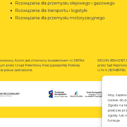
Rozwiązania dla przemysłu olejowego i gazowego
Rozwiązania dla transportu i logistyki
Rozwiązania dla przemysłu motoryzacyjnego
owarowy Arcom jest chroniony świadectwem nr 290764
REGON: 850412167, 
m przez Urząd Patentowy Rzeczypospolitej Polskiej.
przez Sąd Rejonowy
ie prawa zastrzeżone.
U-N-S (367486706)
Aby zapewni
cookie, do 
Zgoda na te
podczas prz
zgody lub w
funkcje.