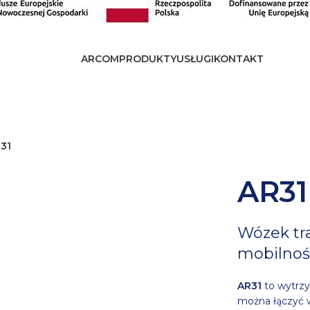
ARCOM
PRODUKTY
USŁUGI
KONTAKT
31
AR31
Wózek tr
mobilność
AR31
to wytrz
można łączyć w