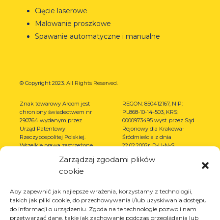
Cięcie laserowe
Malowanie proszkowe
Spawanie automatyczne i manualne
© Copyright 2023.
All Rights Reserved.
Znak towarowy Arcom jest
REGON: 850412167, NIP:
chroniony świadectwem nr
PL868-10-14-503, KRS:
290764 wydanym przez
0000973495 wyst. przez Sąd
Urząd Patentowy
Rejonowy dla Krakowa-
Rzeczypospolitej Polskiej.
Śródmieścia z dnia
Wszelkie prawa zastrzeżone.
22.02.2002r. D-U-N-S
(367486706)
Zarządzaj zgodami plików
cookie
Aby zapewnić jak najlepsze wrażenia, korzystamy z technologii,
takich jak pliki cookie, do przechowywania i/lub uzyskiwania dostępu
do informacji o urządzeniu. Zgoda na te technologie pozwoli nam
przetwarzać dane, takie jak zachowanie podczas przeglądania lub