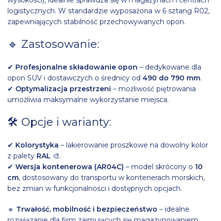
logistycznych. W standardzie wyposażona w 6 sztang R02,
zapewniających stabilność przechowywanych opon.
🔹 Zastosowanie:
✔
Profesjonalne składowanie opon
– dedykowane dla
opon SUV i dostawczych o średnicy od
490 do 790 mm
.
✔
Optymalizacja przestrzeni
– możliwość piętrowania
umożliwia maksymalne wykorzystanie miejsca.
🛠 Opcje i warianty:
✔
Kolorystyka
– lakierowanie proszkowe na dowolny kolor
z palety
RAL
🎨.
✔
Wersja kontenerowa (AR04C)
– model skrócony o
10
cm
, dostosowany do transportu w kontenerach morskich,
bez zmian w funkcjonalności i dostępnych opcjach.
🔹
Trwałość, mobilność i bezpieczeństwo
– idealne
rozwiązanie dla firm zajmujących się magazynowaniem