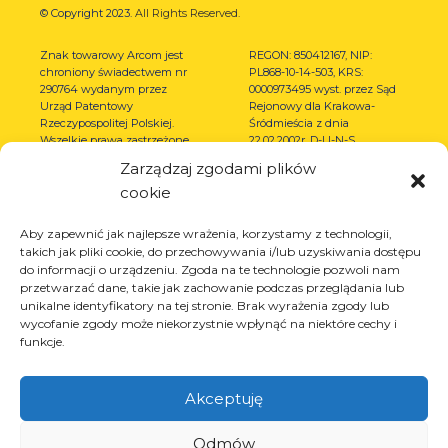
© Copyright 2023.
All Rights Reserved.
Znak towarowy Arcom jest
REGON: 850412167, NIP:
chroniony świadectwem nr
PL868-10-14-503, KRS:
290764 wydanym przez
0000973495 wyst. przez Sąd
Urząd Patentowy
Rejonowy dla Krakowa-
Rzeczypospolitej Polskiej.
Śródmieścia z dnia
Wszelkie prawa zastrzeżone.
22.02.2002r. D-U-N-S
(367486706)
Zarządzaj zgodami plików
cookie
Aby zapewnić jak najlepsze wrażenia, korzystamy z technologii,
takich jak pliki cookie, do przechowywania i/lub uzyskiwania dostępu
do informacji o urządzeniu. Zgoda na te technologie pozwoli nam
przetwarzać dane, takie jak zachowanie podczas przeglądania lub
unikalne identyfikatory na tej stronie. Brak wyrażenia zgody lub
wycofanie zgody może niekorzystnie wpłynąć na niektóre cechy i
funkcje.
Akceptuję
Odmów