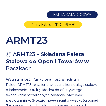
KARTA KATALOGOWA
Pełny katalog (PDF ~9MB)
ARMT23
📦
ARMT23 – Składana Paleta
Stalowa do Opon i Towarów w
Paczkach
Wytrzymałość i funkcjonalność w jednym!
Paleta ARMT23 to solidna, składana konstrukcja stalowa
o ładowności
900 kg
, idealna do efektywnego
składowania różnorodnych towarów. Możliwość
piętrowania w 5-poziomowy regał
o wysokości ponad
7 m
sprawia, że jest doskonałym rozwiązaniem dla