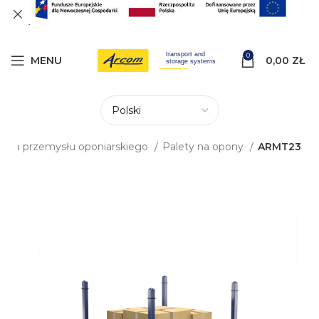
0
MENU
0,00
ZŁ
a dla przemysłu oponiarskiego
Palety na opony
ARMT23