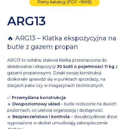
Pełny katalog (PDF ~9MB)
ARG13
🔥 ARG13 – Klatka ekspozycyjna na
butle z gazem propan
ARG13 to solidna, stalowa klatka przeznaczona do
składowania i ekspozycji
30 butli o pojemności 11 kg
z
gazami propanowymi. Dzięki swojej konstrukcji
doskonale sprawdzi się w punktach sprzedaży, na
stacjach paliw czy w magazynach technicznych.
✅
Przemyślana konstrukcja
🔹
Dwupoziomowy układ
– butle rozłożone na dwóch
poziomach, co ułatwia organizację i dostępność.
🔹
Bezpieczeństwo i kontrola
– dwuskrzydłowe drzwi
wyposażone w skobel umożliwiają zabezpieczenie