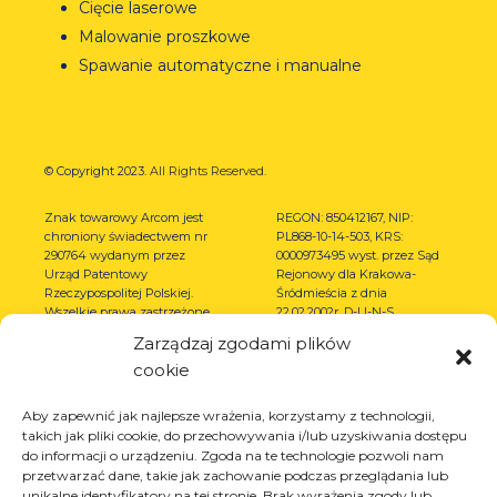
Cięcie laserowe
Malowanie proszkowe
Spawanie automatyczne i manualne
© Copyright 2023.
All Rights Reserved.
Znak towarowy Arcom jest
REGON: 850412167, NIP:
chroniony świadectwem nr
PL868-10-14-503, KRS:
290764 wydanym przez
0000973495 wyst. przez Sąd
Urząd Patentowy
Rejonowy dla Krakowa-
Rzeczypospolitej Polskiej.
Śródmieścia z dnia
Wszelkie prawa zastrzeżone.
22.02.2002r. D-U-N-S
(367486706)
Zarządzaj zgodami plików
cookie
Aby zapewnić jak najlepsze wrażenia, korzystamy z technologii,
takich jak pliki cookie, do przechowywania i/lub uzyskiwania dostępu
do informacji o urządzeniu. Zgoda na te technologie pozwoli nam
przetwarzać dane, takie jak zachowanie podczas przeglądania lub
unikalne identyfikatory na tej stronie. Brak wyrażenia zgody lub