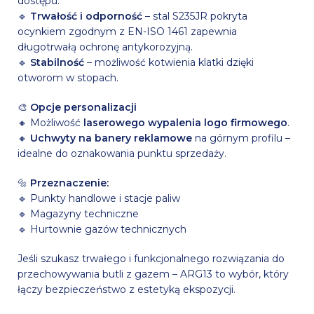
dostępu.
🔹
Trwałość i odporność
– stal S235JR pokryta
ocynkiem zgodnym z EN-ISO 1461 zapewnia
długotrwałą ochronę antykorozyjną.
🔹
Stabilność
– możliwość kotwienia klatki dzięki
otworom w stopach.
🎨
Opcje personalizacji
🔸 Możliwość
laserowego wypalenia logo firmowego
.
🔸
Uchwyty na banery reklamowe
na górnym profilu –
idealne do oznakowania punktu sprzedaży.
🔩
Przeznaczenie:
🔹 Punkty handlowe i stacje paliw
🔹 Magazyny techniczne
🔹 Hurtownie gazów technicznych
Jeśli szukasz trwałego i funkcjonalnego rozwiązania do
przechowywania butli z gazem – ARG13 to wybór, który
łączy bezpieczeństwo z estetyką ekspozycji.