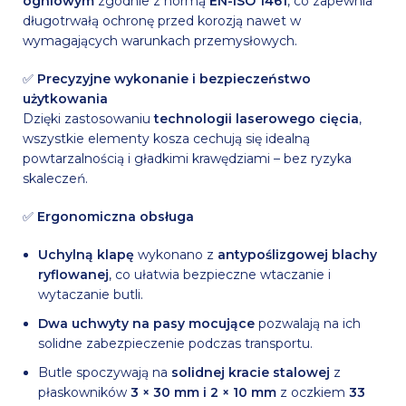
ogniowym
zgodnie z normą
EN-ISO 1461
, co zapewnia
długotrwałą ochronę przed korozją nawet w
wymagających warunkach przemysłowych.
✅
Precyzyjne wykonanie i bezpieczeństwo
użytkowania
Dzięki zastosowaniu
technologii laserowego cięcia
,
wszystkie elementy kosza cechują się idealną
powtarzalnością i gładkimi krawędziami – bez ryzyka
skaleczeń.
✅
Ergonomiczna obsługa
Uchylną klapę
wykonano z
antypoślizgowej blachy
ryflowanej
, co ułatwia bezpieczne wtaczanie i
wytaczanie butli.
Dwa uchwyty na pasy mocujące
pozwalają na ich
solidne zabezpieczenie podczas transportu.
Butle spoczywają na
solidnej kracie stalowej
z
płaskowników
3 × 30 mm i 2 × 10 mm
z oczkiem
33