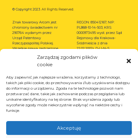
© Copyright 2023.
All Rights Reserved.
Znak towarowy Arcom jest
REGON: 850412167, NIP:
chroniony świadectwem nr
PL868-10-14-503, KRS:
290764 wydanym przez
0000973495 wyst. przez Sąd
Urząd Patentowy
Rejonowy dla Krakowa-
Rzeczypospolitej Polskiej.
Śródmieścia z dnia
Wszelkie prawa zastrzeżone.
22.02.2002r. D-U-N-S
(367486706)
Zarządzaj zgodami plików
cookie
Aby zapewnić jak najlepsze wrażenia, korzystamy z technologii,
takich jak pliki cookie, do przechowywania i/lub uzyskiwania dostępu
do informacji o urządzeniu. Zgoda na te technologie pozwoli nam
przetwarzać dane, takie jak zachowanie podczas przeglądania lub
unikalne identyfikatory na tej stronie. Brak wyrażenia zgody lub
wycofanie zgody może niekorzystnie wpłynąć na niektóre cechy i
funkcje.
Akceptuję