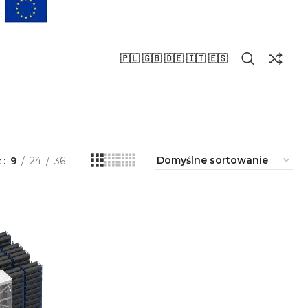
🇵🇱 🇬🇧 🇩🇪 🇮🇹 🇪🇸
ż
9
24
36