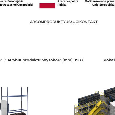
ARCOM
PRODUKTY
USŁUGI
KONTAKT
na
Atrybut produktu: Wysokość [mm]
1983
Poka