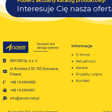
Pobierz aktualny katalog produktowy!
Interesuje Cię nasza ofer
Informacje
O firmie
ARCOM Sp. z o. o.
Aktualności
Kariera
ul. Brzeska 3 32-765 Rzezawa,
Projekty unijne
Poland
Kontakt
+48 14 6960400
+48 14 6960401
info@arcom.net.pl
© Copyright 2023.
All Rights Reserved.
Znak t