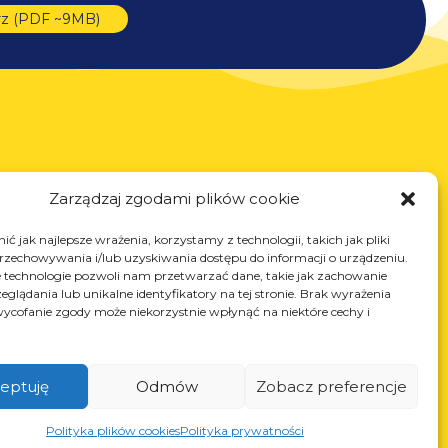
rz (PDF ~9MB)
Usługi
Zarządzaj zgodami plików cookie
Cięcie laserowe
ć jak najlepsze wrażenia, korzystamy z technologii, takich jak pliki
Malowanie proszkowe
przechowywania i/lub uzyskiwania dostępu do informacji o urządzeniu.
Spawanie automatyczne i manualne
 technologie pozwoli nam przetwarzać dane, takie jak zachowanie
eglądania lub unikalne identyfikatory na tej stronie. Brak wyrażenia
ycofanie zgody może niekorzystnie wpłynąć na niektóre cechy i
eptuję
Odmów
Zobacz preferencje
Polityka plików cookies
Polityka prywatności
NIP: PL868-10-14-503, KRS: 0000973495 wyst.