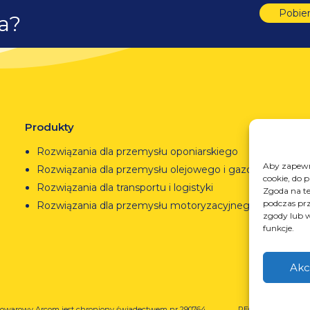
Pobie
ta?
Produkty
Rozwiązania dla przemysłu oponiarskiego
Aby zapewni
Rozwiązania dla przemysłu olejowego i gazowego
cookie, do 
Rozwiązania dla transportu i logistyki
Zgoda na te
podczas prz
Rozwiązania dla przemysłu motoryzacyjnego
zgody lub w
funkcje.
Akc
owarowy Arcom jest chroniony świadectwem nr 290764
REGON: 850412167, 