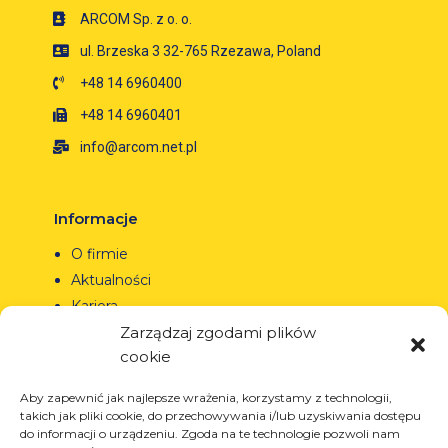
ARCOM Sp. z o. o.
ul. Brzeska 3 32-765 Rzezawa, Poland
+48 14 6960400
+48 14 6960401
info@arcom.net.pl
Informacje
O firmie
Aktualności
Kariera
Projekty unijne
Zarządzaj zgodami plików
cookie
Kontakt
Aby zapewnić jak najlepsze wrażenia, korzystamy z technologii,
takich jak pliki cookie, do przechowywania i/lub uzyskiwania dostępu
do informacji o urządzeniu. Zgoda na te technologie pozwoli nam