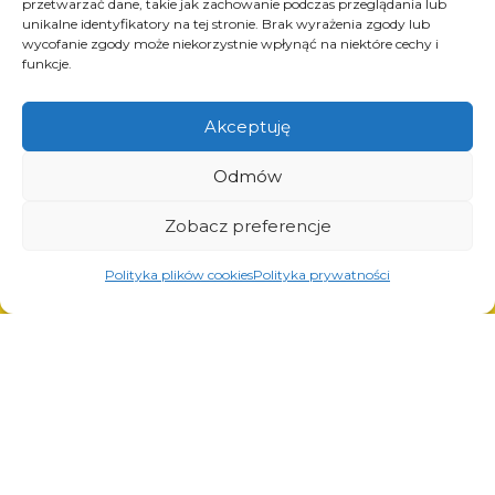
przetwarzać dane, takie jak zachowanie podczas przeglądania lub
Produkty
unikalne identyfikatory na tej stronie. Brak wyrażenia zgody lub
wycofanie zgody może niekorzystnie wpłynąć na niektóre cechy i
Rozwiązania dla przemysłu oponiarskiego
funkcje.
Rozwiązania dla przemysłu olejowego i
gazowego
Rozwiązania dla transportu i logistyki
Akceptuję
Rozwiązania dla przemysłu motoryzacyjnego
Odmów
Zobacz preferencje
Usługi
Polityka plików cookies
Polityka prywatności
Cięcie laserowe
Malowanie proszkowe
Spawanie automatyczne i manualne
© Copyright 2023.
All Rights Reserved.