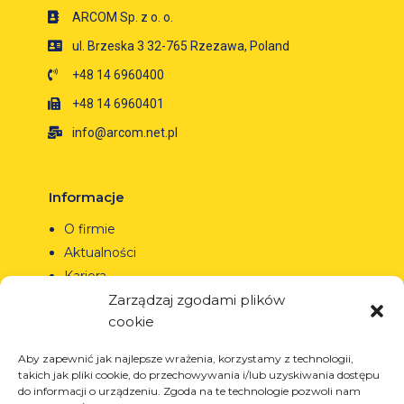
ARCOM Sp. z o. o.
ul. Brzeska 3 32-765 Rzezawa, Poland
+48 14 6960400
+48 14 6960401
info@arcom.net.pl
Informacje
O firmie
Aktualności
Kariera
Projekty unijne
Zarządzaj zgodami plików
cookie
Kontakt
Aby zapewnić jak najlepsze wrażenia, korzystamy z technologii,
takich jak pliki cookie, do przechowywania i/lub uzyskiwania dostępu
do informacji o urządzeniu. Zgoda na te technologie pozwoli nam