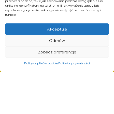
przetwarzać dane, takie jak zachowanie podczas przeglądania lub
Produkty
unikalne identyfikatory na tej stronie. Brak wyrażenia zgody lub
wycofanie zgody może niekorzystnie wpłynąć na niektóre cechy i
Rozwiązania dla przemysłu oponiarskiego
funkcje.
Rozwiązania dla przemysłu olejowego i
gazowego
Rozwiązania dla transportu i logistyki
Akceptuję
Rozwiązania dla przemysłu motoryzacyjnego
Odmów
Zobacz preferencje
Usługi
Polityka plików cookies
Polityka prywatności
Cięcie laserowe
Malowanie proszkowe
Spawanie automatyczne i manualne
© Copyright 2023.
All Rights Reserved.