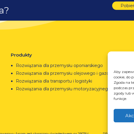
Pobie
ta?
Produkty
Rozwiązania dla przemysłu oponiarskiego
Aby zapewni
Rozwiązania dla przemysłu olejowego i gazowego
cookie, do 
Rozwiązania dla transportu i logistyki
Zgoda na te
podczas prz
Rozwiązania dla przemysłu motoryzacyjnego
zgody lub w
funkcje.
Akc
owarowy Arcom jest chroniony świadectwem nr 290764
REGON: 850412167, 