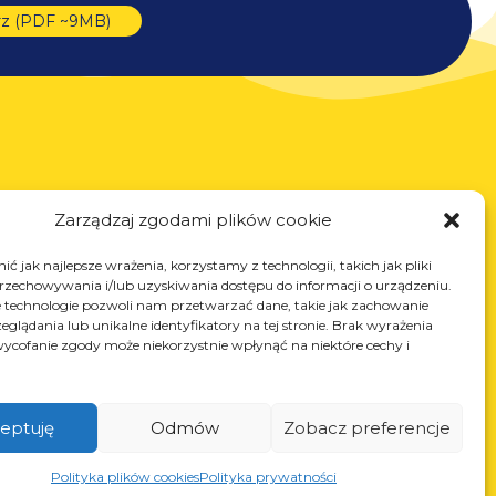
rz (PDF ~9MB)
Usługi
Zarządzaj zgodami plików cookie
Cięcie laserowe
ć jak najlepsze wrażenia, korzystamy z technologii, takich jak pliki
Malowanie proszkowe
przechowywania i/lub uzyskiwania dostępu do informacji o urządzeniu.
Spawanie automatyczne i manualne
 technologie pozwoli nam przetwarzać dane, takie jak zachowanie
eglądania lub unikalne identyfikatory na tej stronie. Brak wyrażenia
ycofanie zgody może niekorzystnie wpłynąć na niektóre cechy i
eptuję
Odmów
Zobacz preferencje
Polityka plików cookies
Polityka prywatności
NIP: PL868-10-14-503, KRS: 0000973495 wyst.