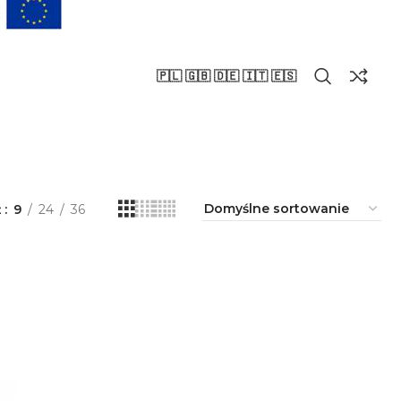
🇵🇱 🇬🇧 🇩🇪 🇮🇹 🇪🇸
ż
9
24
36