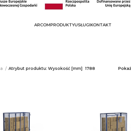
ARCOM
PRODUKTY
USŁUGI
KONTAKT
na
Atrybut produktu: Wysokość [mm]
1788
Poka