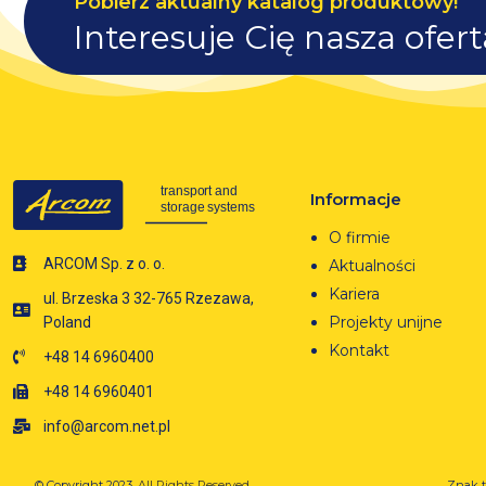
Pobierz aktualny katalog produktowy!
Interesuje Cię nasza ofer
Informacje
O firmie
ARCOM Sp. z o. o.
Aktualności
Kariera
ul. Brzeska 3 32-765 Rzezawa,
Projekty unijne
Poland
Kontakt
+48 14 6960400
+48 14 6960401
info@arcom.net.pl
© Copyright 2023.
All Rights Reserved.
Znak t