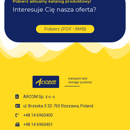
Pobierz aktualny katalog produktowy!
Interesuje Cię nasza oferta?
Pobierz (PDF ~9MB)
ARCOM Sp. z o. o.
ul. Brzeska 3 32-765 Rzezawa, Poland
+48 14 6960400
+48 14 6960401