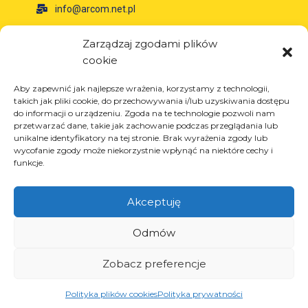
info@arcom.net.pl
Zarządzaj zgodami plików
Informacje
cookie
O firmie
Aby zapewnić jak najlepsze wrażenia, korzystamy z technologii,
Aktualności
takich jak pliki cookie, do przechowywania i/lub uzyskiwania dostępu
do informacji o urządzeniu. Zgoda na te technologie pozwoli nam
Kariera
przetwarzać dane, takie jak zachowanie podczas przeglądania lub
Projekty unijne
unikalne identyfikatory na tej stronie. Brak wyrażenia zgody lub
wycofanie zgody może niekorzystnie wpłynąć na niektóre cechy i
Kontakt
funkcje.
Akceptuję
Produkty
Odmów
Rozwiązania dla przemysłu oponiarskiego
Rozwiązania dla przemysłu olejowego i
Zobacz preferencje
gazowego
Rozwiązania dla transportu i logistyki
Polityka plików cookies
Polityka prywatności