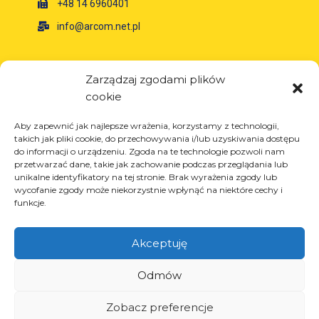
+48 14 6960401
info@arcom.net.pl
Informacje
Zarządzaj zgodami plików
cookie
O firmie
Aktualności
Aby zapewnić jak najlepsze wrażenia, korzystamy z technologii,
Kariera
takich jak pliki cookie, do przechowywania i/lub uzyskiwania dostępu
do informacji o urządzeniu. Zgoda na te technologie pozwoli nam
Projekty unijne
przetwarzać dane, takie jak zachowanie podczas przeglądania lub
Kontakt
unikalne identyfikatory na tej stronie. Brak wyrażenia zgody lub
wycofanie zgody może niekorzystnie wpłynąć na niektóre cechy i
funkcje.
Akceptuję
Produkty
Rozwiązania dla przemysłu oponiarskiego
Odmów
Rozwiązania dla przemysłu olejowego i
gazowego
Zobacz preferencje
Rozwiązania dla transportu i logistyki