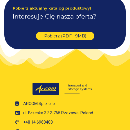
Pobierz aktualny katalog produktowy!
Interesuje Cię nasza oferta?
Pobierz (PDF ~9MB)
ARCOM Sp. z o. o.
ul. Brzeska 3 32-765 Rzezawa, Poland
+48 14 6960400