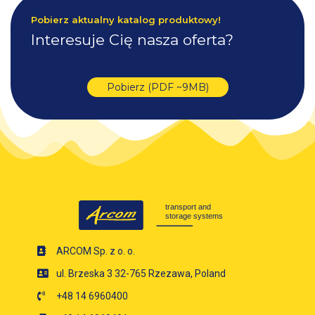
Pobierz aktualny katalog produktowy!
Interesuje Cię nasza oferta?
Pobierz (PDF ~9MB)
ARCOM Sp. z o. o.
ul. Brzeska 3 32-765 Rzezawa, Poland
+48 14 6960400