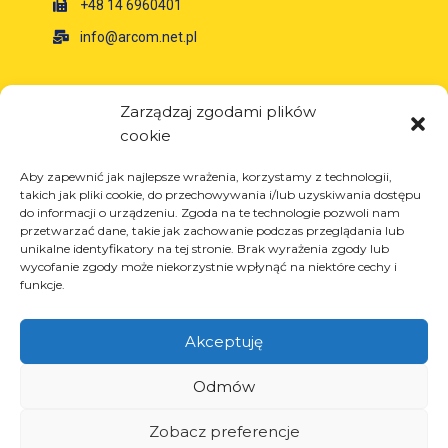
+48 14 6960401
info@arcom.net.pl
Informacje
Zarządzaj zgodami plików
cookie
O firmie
Aktualności
Aby zapewnić jak najlepsze wrażenia, korzystamy z technologii,
Kariera
takich jak pliki cookie, do przechowywania i/lub uzyskiwania dostępu
do informacji o urządzeniu. Zgoda na te technologie pozwoli nam
Projekty unijne
przetwarzać dane, takie jak zachowanie podczas przeglądania lub
Kontakt
unikalne identyfikatory na tej stronie. Brak wyrażenia zgody lub
wycofanie zgody może niekorzystnie wpłynąć na niektóre cechy i
funkcje.
Akceptuję
Produkty
Rozwiązania dla przemysłu oponiarskiego
Odmów
Rozwiązania dla przemysłu olejowego i
gazowego
Zobacz preferencje
Rozwiązania dla transportu i logistyki