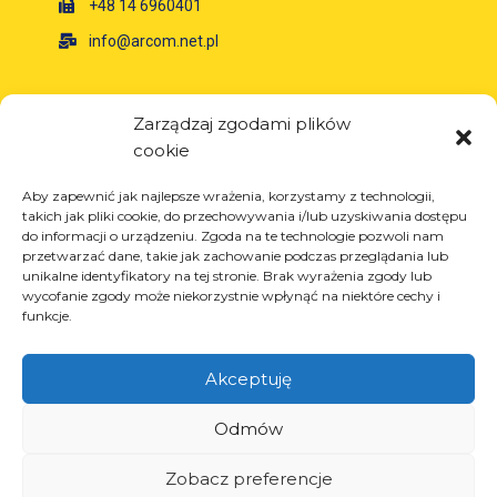
+48 14 6960401
info@arcom.net.pl
Informacje
Zarządzaj zgodami plików
cookie
O firmie
Aktualności
Aby zapewnić jak najlepsze wrażenia, korzystamy z technologii,
Kariera
takich jak pliki cookie, do przechowywania i/lub uzyskiwania dostępu
do informacji o urządzeniu. Zgoda na te technologie pozwoli nam
Projekty unijne
przetwarzać dane, takie jak zachowanie podczas przeglądania lub
Kontakt
unikalne identyfikatory na tej stronie. Brak wyrażenia zgody lub
wycofanie zgody może niekorzystnie wpłynąć na niektóre cechy i
funkcje.
Akceptuję
Produkty
Rozwiązania dla przemysłu oponiarskiego
Odmów
Rozwiązania dla przemysłu olejowego i
gazowego
Zobacz preferencje
Rozwiązania dla transportu i logistyki