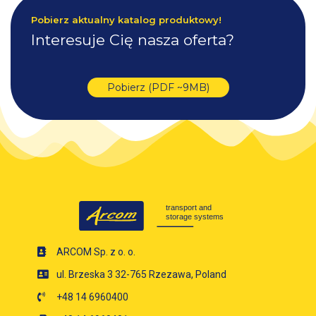
Pobierz aktualny katalog produktowy!
Interesuje Cię nasza oferta?
Pobierz (PDF ~9MB)
ARCOM Sp. z o. o.
ul. Brzeska 3 32-765 Rzezawa, Poland
+48 14 6960400