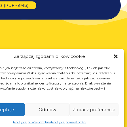
rz (PDF ~9MB)
Usługi
Zarządzaj zgodami plików cookie
Cięcie laserowe
ć jak najlepsze wrażenia, korzystamy z technologii, takich jak pliki
Malowanie proszkowe
przechowywania i/lub uzyskiwania dostępu do informacji o urządzeniu.
Spawanie automatyczne i manualne
 technologie pozwoli nam przetwarzać dane, takie jak zachowanie
eglądania lub unikalne identyfikatory na tej stronie. Brak wyrażenia
ycofanie zgody może niekorzystnie wpłynąć na niektóre cechy i
eptuję
Odmów
Zobacz preferencje
Polityka plików cookies
Polityka prywatności
NIP: PL868-10-14-503, KRS: 0000973495 wyst.