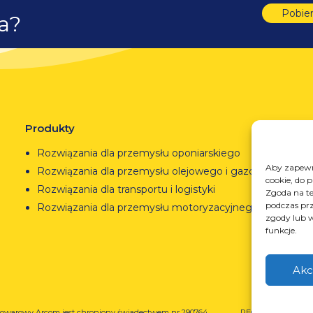
Pobie
ta?
Produkty
Rozwiązania dla przemysłu oponiarskiego
Aby zapewni
Rozwiązania dla przemysłu olejowego i gazowego
cookie, do 
Rozwiązania dla transportu i logistyki
Zgoda na te
podczas prz
Rozwiązania dla przemysłu motoryzacyjnego
zgody lub w
funkcje.
Akc
owarowy Arcom jest chroniony świadectwem nr 290764
REGON: 850412167, 