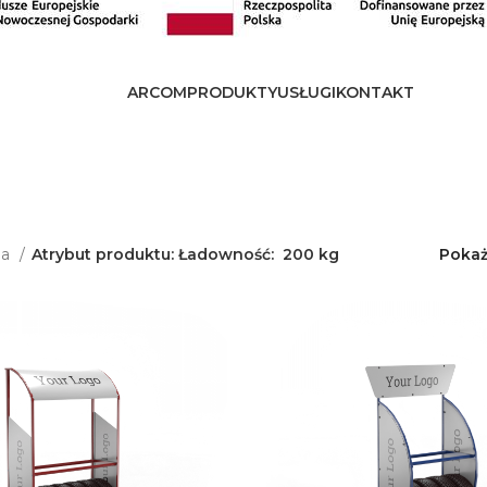
ARCOM
PRODUKTY
USŁUGI
KONTAKT
na
Atrybut produktu: Ładowność:
200 kg
Poka