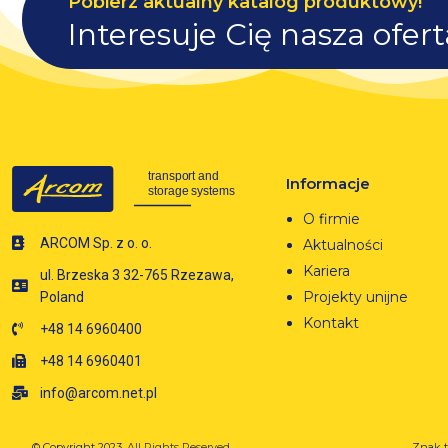
Pobierz aktualny katalog produktowy!
Interesuje Cię nasza ofer
Informacje
O firmie
ARCOM Sp. z o. o.
Aktualności
Kariera
ul. Brzeska 3 32-765 Rzezawa,
Projekty unijne
Poland
Kontakt
+48 14 6960400
+48 14 6960401
info@arcom.net.pl
© Copyright 2023.
All Rights Reserved.
Znak t