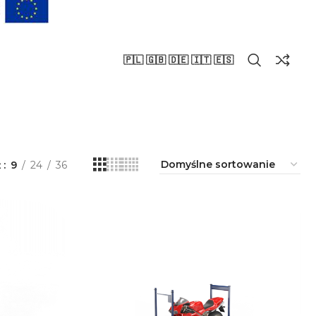
🇵🇱 🇬🇧 🇩🇪 🇮🇹 🇪🇸
ż
9
24
36