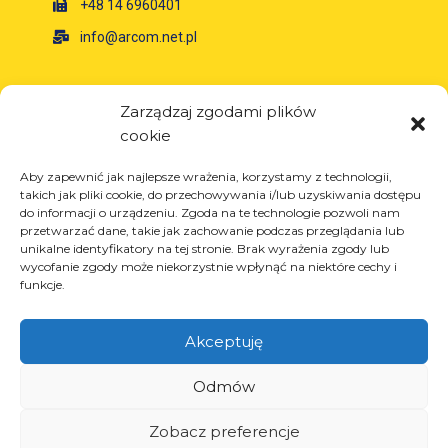
+48 14 6960401
info@arcom.net.pl
Informacje
Zarządzaj zgodami plików
cookie
O firmie
Aktualności
Aby zapewnić jak najlepsze wrażenia, korzystamy z technologii,
Kariera
takich jak pliki cookie, do przechowywania i/lub uzyskiwania dostępu
do informacji o urządzeniu. Zgoda na te technologie pozwoli nam
Projekty unijne
przetwarzać dane, takie jak zachowanie podczas przeglądania lub
Kontakt
unikalne identyfikatory na tej stronie. Brak wyrażenia zgody lub
wycofanie zgody może niekorzystnie wpłynąć na niektóre cechy i
funkcje.
Akceptuję
Produkty
Rozwiązania dla przemysłu oponiarskiego
Odmów
Rozwiązania dla przemysłu olejowego i
gazowego
Zobacz preferencje
Rozwiązania dla transportu i logistyki