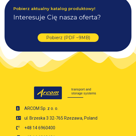
Pobierz aktualny katalog produktowy!
Interesuje Cię nasza oferta?
Pobierz (PDF ~9MB)
ARCOM Sp. z o. o.
ul. Brzeska 3 32-765 Rzezawa, Poland
+48 14 6960400