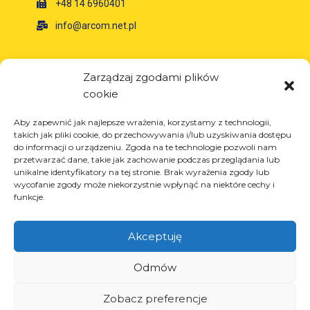
+48 14 6960401
info@arcom.net.pl
Informacje
Zarządzaj zgodami plików
cookie
O firmie
Aktualności
Aby zapewnić jak najlepsze wrażenia, korzystamy z technologii,
Kariera
takich jak pliki cookie, do przechowywania i/lub uzyskiwania dostępu
do informacji o urządzeniu. Zgoda na te technologie pozwoli nam
Projekty unijne
przetwarzać dane, takie jak zachowanie podczas przeglądania lub
Kontakt
unikalne identyfikatory na tej stronie. Brak wyrażenia zgody lub
wycofanie zgody może niekorzystnie wpłynąć na niektóre cechy i
funkcje.
Akceptuję
Produkty
Rozwiązania dla przemysłu oponiarskiego
Odmów
Rozwiązania dla przemysłu olejowego i
gazowego
Zobacz preferencje
Rozwiązania dla transportu i logistyki