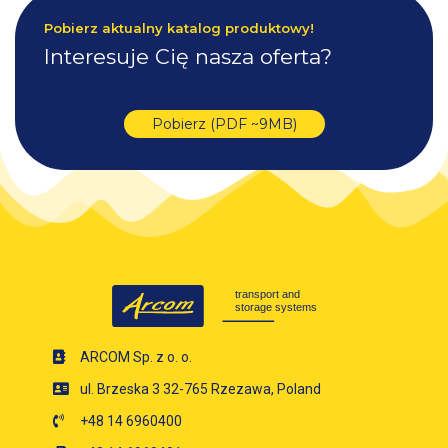
Pobierz aktualny katalog produktowy!
Interesuje Cię nasza oferta?
Pobierz (PDF ~9MB)
ARCOM Sp. z o. o.
ul. Brzeska 3 32-765 Rzezawa, Poland
+48 14 6960400