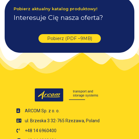
Pobierz aktualny katalog produktowy!
Interesuje Cię nasza oferta?
Pobierz (PDF ~9MB)
ARCOM Sp. z o. o.
ul. Brzeska 3 32-765 Rzezawa, Poland
+48 14 6960400