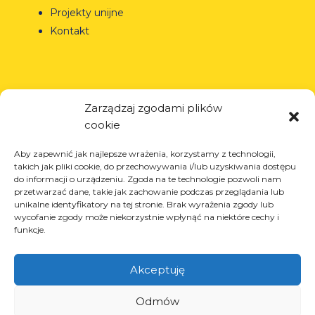
Projekty unijne
Kontakt
Produkty
Zarządzaj zgodami plików
Rozwiązania dla przemysłu oponiarskiego
cookie
Rozwiązania dla przemysłu olejowego i
gazowego
Aby zapewnić jak najlepsze wrażenia, korzystamy z technologii,
takich jak pliki cookie, do przechowywania i/lub uzyskiwania dostępu
Rozwiązania dla transportu i logistyki
do informacji o urządzeniu. Zgoda na te technologie pozwoli nam
Rozwiązania dla przemysłu motoryzacyjnego
przetwarzać dane, takie jak zachowanie podczas przeglądania lub
unikalne identyfikatory na tej stronie. Brak wyrażenia zgody lub
wycofanie zgody może niekorzystnie wpłynąć na niektóre cechy i
funkcje.
Usługi
Akceptuję
Cięcie laserowe
Odmów
Malowanie proszkowe