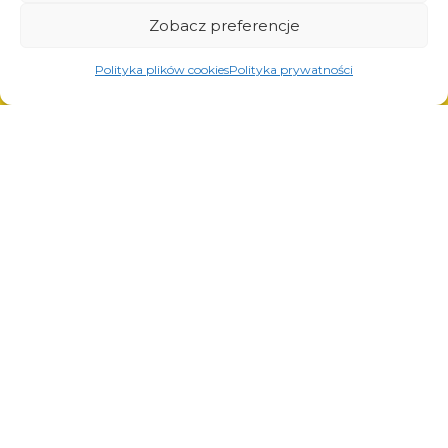
Spawanie automatyczne i manualne
Zobacz preferencje
Polityka plików cookies
Polityka prywatności
© Copyright 2023.
All Rights Reserved.
Znak towarowy Arcom jest
REGON: 850412167, NIP:
chroniony świadectwem nr
PL868-10-14-503, KRS:
290764 wydanym przez
0000973495 wyst. przez Sąd
Urząd Patentowy
Rejonowy dla Krakowa-
Rzeczypospolitej Polskiej.
Śródmieścia z dnia
Wszelkie prawa zastrzeżone.
22.02.2002r. D-U-N-S
(367486706)